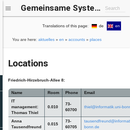
Gemeinsame Systemgruppe IfI/b-it

Search
Translations of this page:
de
en
You are here:
aktuelles
»
en
»
accounts
»
places
Locations
Friedrich-Hirzebruch-Allee 8:
Name
Room
Phone
Email
IT
73-
management:
0.010
thiel@informatik.uni-bon
60700
Thomas Thiel
Anna
73-
tausendfreund@informati
0.015
Tausendfreund
60705
bonn.de