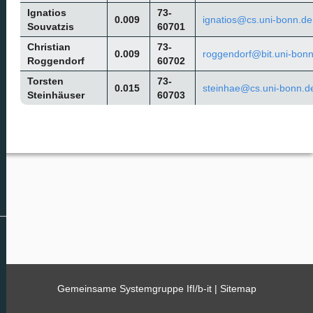
Ignatios
73-
0.009
ignatios@cs.uni-bonn.de
Souvatzis
60701
Christian
73-
0.009
roggendorf@bit.uni-bon
Roggendorf
60702
Torsten
73-
0.015
steinhae@cs.uni-bonn.d
Steinhäuser
60703
Gemeinsame Systemgruppe IfI/b-it |
Sitemap