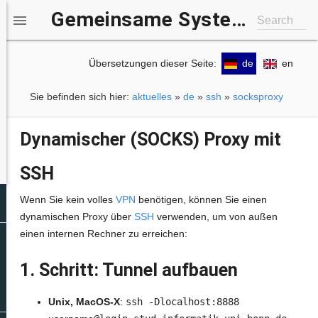
Gemeinsame Systemgruppe IfI/b-it

Search
Übersetzungen dieser Seite:
de
en
Sie befinden sich hier:
aktuelles
»
de
»
ssh
»
socksproxy
Dynamischer (SOCKS) Proxy mit
SSH
Wenn Sie kein volles
VPN
benötigen, können Sie einen
dynamischen Proxy über
SSH
verwenden, um von außen
einen internen Rechner zu erreichen:
1. Schritt: Tunnel aufbauen
Unix, MacOS-X
:
ssh -Dlocalhost:8888