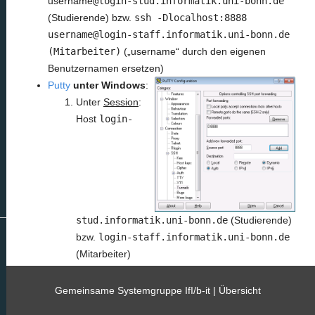
username
@login-stud.informatik.uni-bonn.de
(Studierende) bzw.
ssh -Dlocalhost:8888
username@login-staff.informatik.uni-bonn.de
(Mitarbeiter)
(„username“ durch den eigenen
Benutzernamen ersetzen)
Putty
unter Windows
:
Unter
Session
:
Host
login-
stud.informatik.uni-bonn.de
(Studierende)
bzw.
login-staff.informatik.uni-bonn.de
(Mitarbeiter)
Unter
Connection
:
SSH
aufklappen
Unter
Tunnels
:
destination
dynamic
,
source
Gemeinsame Systemgruppe IfI/b-it |
Übersicht
port
8888
,
ADD